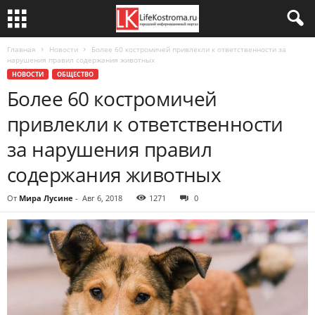
Главная
Новости
Более 60 костромичей привлекли к ответственности за
нарушения правил содержания животных
НОВОСТИ
ОБЩЕСТВО
Более 60 костромичей
привлекли к ответственности
за нарушения правил
содержания животных
От
Мира Лусине
-
Авг 6, 2018
1271
0