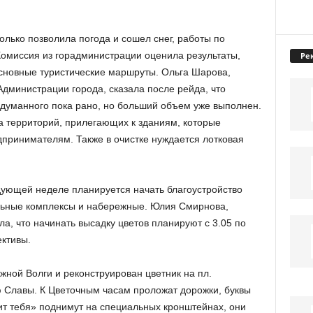
только позволила погода и сошел снег, работы по
Комиссия из горадминистрации оценила результаты,
Ре
основные туристические маршруты. Ольга Шарова,
Администрации города, сказала после рейда, что
адуманного пока рано, но больший объем уже выполнен.
а территорий, прилегающих к зданиям, которые
принимателям. Также в очистке нуждается лотковая
едующей неделе планируется начать благоустройство
льные комплексы и набережные. Юлия Смирнова,
а, что начинать высадку цветов планируют с 3.05 по
ективы.
жной Волги и реконструирован цветник на пл.
 Славы. К Цветочным часам проложат дорожки, буквы
ит тебя» поднимут на специальных кронштейнах, они