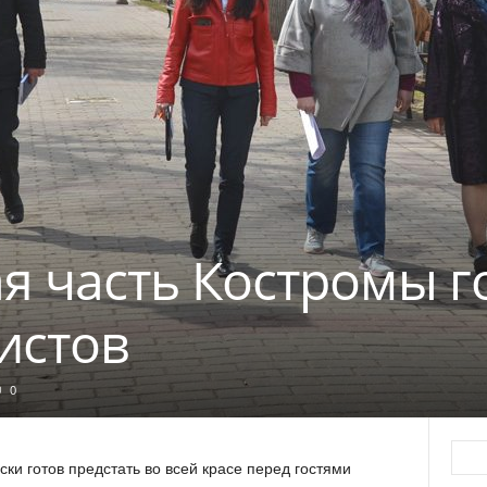
я часть Костромы го
истов
0
ки готов предстать во всей красе перед гостями