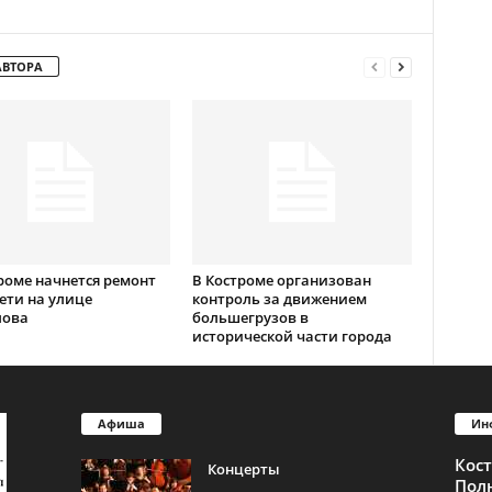
АВТОРА
роме начнется ремонт
В Костроме организован
ети на улице
контроль за движением
лова
большегрузов в
исторической части города
Афиша
Ин
Кос
Концерты
Пол