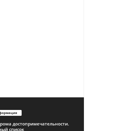
формация
трома достопримечательности.
ный список