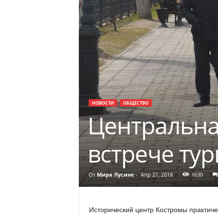
НОВОСТИ
ОБЩЕСТВО
Центральна
встрече тур
От
Мира Лусине
-
Апр 27, 2018
1630
Исторический центр Костромы практичес