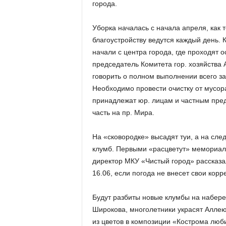
города.
Уборка началась с начала апреля, как 
благоустройству ведутся каждый день. 
начали с центра города, где проходят 
председатель Комитета гор. хозяйства 
говорить о полном выполнении всего з
Необходимо провести очистку от мусор
принадлежат юр. лицам и частным пред
часть на пр. Мира.
На «сковородке» высадят туи, а на сл
клумб. Первыми «расцветут» мемориа
директор МКУ «Чистый город» рассказал
16.06, если погода не внесет свои корр
Будут разбиты новые клумбы на набере
Широкова, многолетники украсят Аллею
из цветов в композиции «Кострома люб