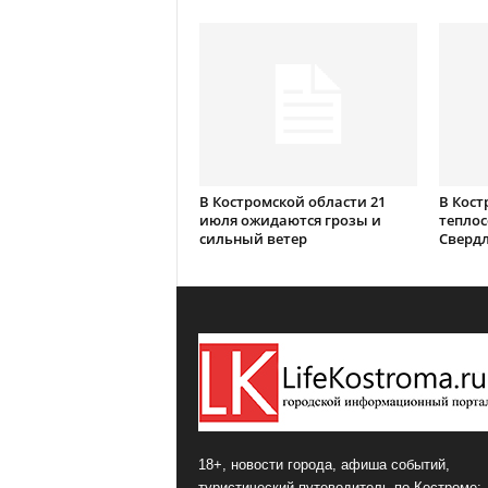
В Костромской области 21
В Кост
июля ожидаются грозы и
теплос
сильный ветер
Сверд
18+, новости города, афиша событий,
туристический путеводитель по Костроме: