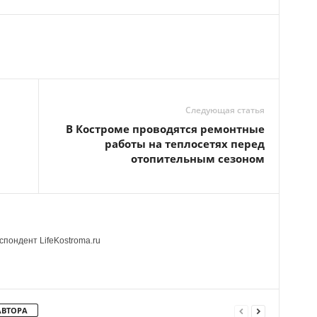
Следующая статья
В Костроме проводятся ремонтные
работы на теплосетях перед
отопительным сезоном
пондент LifeKostroma.ru
АВТОРА