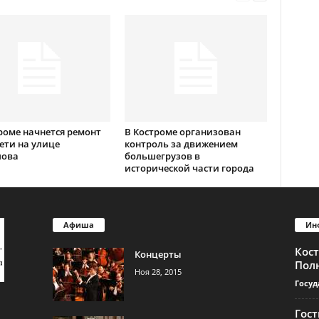
роме начнется ремонт
В Костроме организован
ети на улице
контроль за движением
лова
большегрузов в
исторической части города
Афиша
Ин
Кос
Концерты
Пол
Ноя 28, 2015
Госуд
Гос