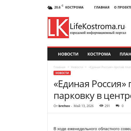
C
КОСТРОМА
ГЛАВНАЯ
О ПРОЕКТ
20.6
НОВОСТИ
КОСТРОМА
ПЛАН
Главная
Новости
«Единая Россия» против пла
НОВОСТИ
«Единая Россия» 
парковку в цент
От
brehov
-
Май 13, 2026
291
0
В ходе еженедельного областного сове