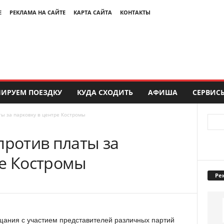
Е
РЕКЛАМА НА САЙТЕ
КАРТА САЙТА
КОНТАКТЫ
ИРУЕМ ПОЕЗДКУ
КУДА СХОДИТЬ
АФИША
СЕРВИС
ты за парковку в центре Костромы
против платы за
ре Костромы
Ре
щания с участием представителей различных партий