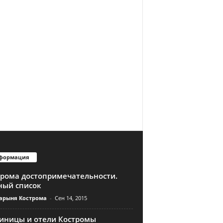
формация
трома достопримечательности.
ный список
арыня Кострома
-
Сен 14, 2015
тиницы и отели Костромы