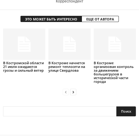
Корреспондент
ЭТО МОЖЕТ БЫТЬ ИНТЕРЕСНО
ЕЩЕ ОТ АВТОРА
В Костромской области
В Костроме начнется
В Костроме
21 июля ожидаются
ремонт теплосети на
организован контроль
грозы и сильный ветер
улице Свердлова
за движением
большегрузов в
исторической части
города