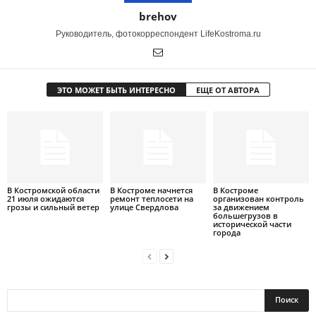
brehov
Руководитель, фотокорреспондент LifeKostroma.ru
ЭТО МОЖЕТ БЫТЬ ИНТЕРЕСНО
ЕЩЕ ОТ АВТОРА
В Костромской области
В Костроме начнется
В Костроме
21 июля ожидаются
ремонт теплосети на
организован контроль
грозы и сильный ветер
улице Свердлова
за движением
большегрузов в
исторической части
города