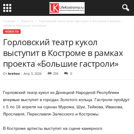
Главная
Новости
Горловский театр кукол выступит в Костроме в рамках
проекта «Большие гастроли»
НОВОСТИ
Горловский театр кукол
выступит в Костроме в рамках
проекта «Большие гастроли»
От
brehov
-
Апр 3, 2026
294
0
Горловский театр кукол из Донецкой Народной Республики
впервые выступит в городах Золотого кольца. Гастроли пройдут
с 5 по 16 апреля на сценах Мурома, Шуи, Тейкова, Иванова,
Ярославля, Переславля-Залесского и Костромы.
В Костроме артисты выступят на сцене камерного