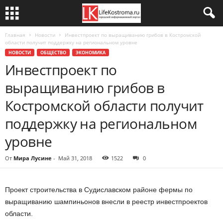
Главная
Новости
Инвестпроект по выращиванию грибов в Костромской
области получит поддержку на региональном уровне
НОВОСТИ
ОБЩЕСТВО
ЭКОНОМИКА
Инвестпроект по
выращиванию грибов в
Костромской области получит
поддержку на региональном
уровне
От
Мира Лусине
-
Май 31, 2018
1522
0
Проект строительства в Судиславском районе фермы по
выращиванию шампиньонов внесли в реестр инвестпроектов
области.