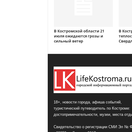
В Костромской области 21
В Кост
июля ожидаются грозы и
теплос
сильный ветер
Сверд
18+, новости города, афиша событий,
туристический путеводитель по Костроме:
достопримечательности, музеи, места отд
Свидетельство о регистрации СМИ Эл № 