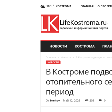
C
КОСТРОМА
ГЛАВНАЯ
О ПРОЕКТ
18.1
НОВОСТИ
КОСТРОМА
ПЛАН
Главная
Новости
В Костроме подводят итоги 
НОВОСТИ
В Костроме подво
отопительного с
период
От
brehov
-
Май 12, 2026
203
0