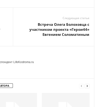
Следующая статья
Встреча Олега Болоховца с
т
участником проекта «Герои44»
Евгением Соломатиным
пондент LifeKostroma.ru
АВТОРА