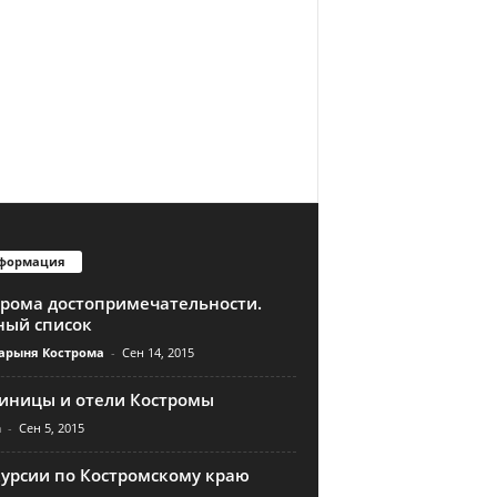
формация
трома достопримечательности.
ный список
арыня Кострома
-
Сен 14, 2015
тиницы и отели Костромы
n
-
Сен 5, 2015
курсии по Костромскому краю