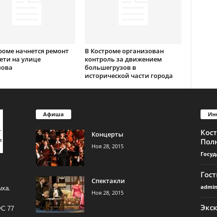
роме начнется ремонт
В Костроме организован
ети на улице
контроль за движением
лова
большегрузов в
исторической части города
Афиша
Ин
Кос
Концерты
Пол
Ноя 28, 2015
Госуд
Гос
Спектакли
admi
ыха.
Ноя 28, 2015
Экс
ФС 77