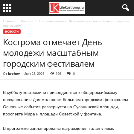
Главная
Новости
Кострома отмечает День молодежи масштабным городским
фестивалем
НОВОСТИ
Кострома отмечает День
молодежи масштабным
городским фестивалем
От
brehov
-
Июн 25, 2026
196
0
В субботу костромичи присоединятся к общероссийскому
празднованию Дня молодежи большим городским фестивалем.
Основные события развернутся на Сусанинской площади,
проспекте Мира и площади Советской у фонтана.
В программе запланированы награждения талантливых