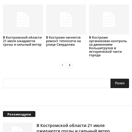
В Костромской области
В Костроме начнется
В Костроме
21 июля ожидаются
ремонт теплосети на
организован контроль
грозы и сильный ветер
улице Свердлова
за движением
большегрузов в
исторической части
города
Рекомендуем
В Костромской области 21 июля
ожидаются грозы и сильный ветер