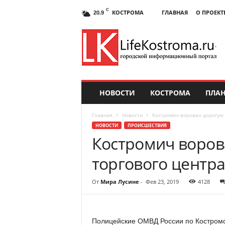
C
КОСТРОМА
ГЛАВНАЯ
О ПРОЕКТ
20.9
НОВОСТИ
КОСТРОМА
ПЛАН
Главная
Новости
Костромич воровал дорогую 
НОВОСТИ
ПРОИСШЕСТВИЯ
Костромич воров
торгового центр
От
Мира Лусине
-
Фев 23, 2019
4128
Полицейские ОМВД России по Костромс