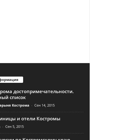
формация
трома достопримечательности.
ный список
арыня Кострома
-
Сен 14, 2015
тиницы и отели Костромы
n
-
Сен 5, 2015
курсии по Костромскому краю