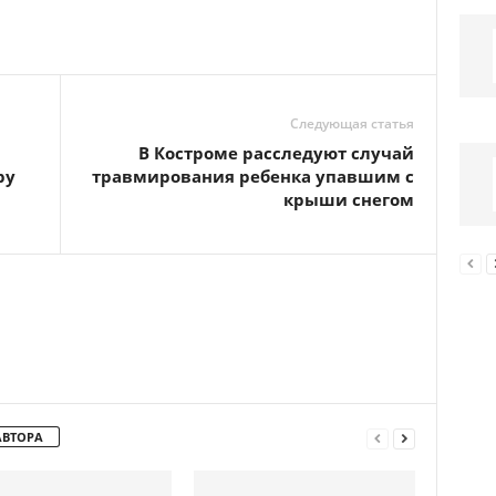
Следующая статья
я
В Костроме расследуют случай
ру
травмирования ребенка упавшим с
крыши снегом
АВТОРА