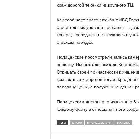
краж дорогой техники из крупного ТЦ.
Как сообщает пресс-служба УМВД Росси
строительных уровней продавцы ТЦ зам
товара, последнего не оказалось в упа
стражам порядка.
Полицейские просмотрели запись каме
воришку. Им оказался житель Костромы
Отрицать своей причастности к хищени
компактный и дорогой товар. Краденно
половину цены, а полученные деньги р
Полицейским достоверно известно о 3-
каждому факту в отношении него возбуж
ТЕГИ
КРАЖА
ПРОИСШЕСТВИЯ
ТЕХНИКА