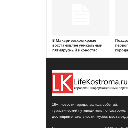
В Макариевском храме
Поздр
восстановлен уникальный
первог
пятиярусный иконостас
города
18+, новости города, афиша событий,
туристический путеводитель по Костроме:
достопримечательности, музеи, места отд