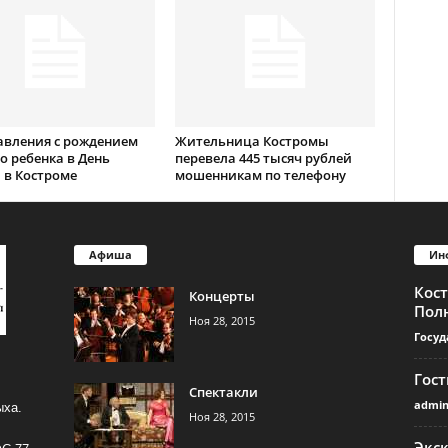
авления с рождением
Жительница Костромы
о ребенка в День
перевела 445 тысяч рублей
 в Костроме
мошенникам по телефону
Афиша
Ин
Кос
Концерты
Пол
Ноя 28, 2015
Госуд
Гос
Спектакли
admi
ыха.
Ноя 28, 2015
Экс