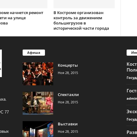
роме начнется ремонт
В Костроме организован
ети на улице
контроль за движением
лова
большегрузов в
исторической части города
Афиша
Ин
Кос
Концерты
Пол
Ноя 28, 2015
Госуд
Гос
Спектакли
admi
ыха.
Ноя 28, 2015
Экс
ФС 77
Госуд
Выставки
Ноя 28, 2015
Раз
совых