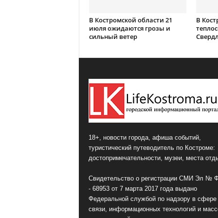
В Костромской области 21
В Кост
июля ожидаются грозы и
теплос
сильный ветер
Сверд
18+, новости города, афиша событий,
туристический путеводитель по Костроме:
достопримечательности, музеи, места отд
Свидетельство о регистрации СМИ Эл № 
- 68953 от 7 марта 2017 года выдано
Федеральной службой по надзору в сфере
связи, информационных технологий и мас