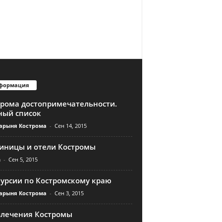
формация
трома достопримечательности.
ный список
арыня Кострома
-
Сен 14, 2015
тиницы и отели Костромы
n
-
Сен 5, 2015
курсии по Костромскому краю
арыня Кострома
-
Сен 3, 2015
влечения Костромы