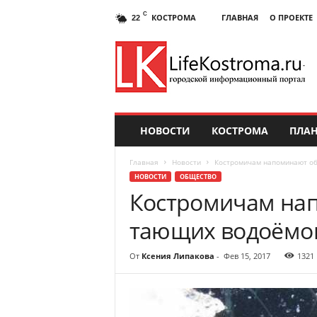
C
КОСТРОМА
ГЛАВНАЯ
О ПРОЕКТЕ
22
НОВОСТИ
КОСТРОМА
ПЛАН
Главная
Новости
Костромичам напоминают об
НОВОСТИ
ОБЩЕСТВО
Костромичам нап
тающих водоёмо
От
Ксения Липакова
-
Фев 15, 2017
1321