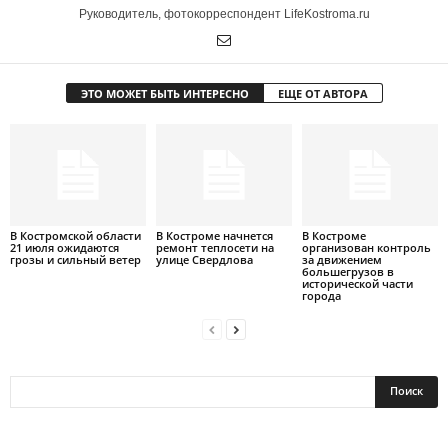
Руководитель, фотокорреспондент LifeKostroma.ru
ЭТО МОЖЕТ БЫТЬ ИНТЕРЕСНО
ЕЩЕ ОТ АВТОРА
В Костромской области
В Костроме начнется
В Костроме
21 июля ожидаются
ремонт теплосети на
организован контроль
грозы и сильный ветер
улице Свердлова
за движением
большегрузов в
исторической части
города