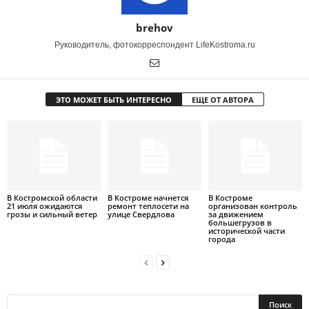
brehov
Руководитель, фотокорреспондент LifeKostroma.ru
ЭТО МОЖЕТ БЫТЬ ИНТЕРЕСНО
ЕЩЕ ОТ АВТОРА
В Костромской области
В Костроме начнется
В Костроме
21 июля ожидаются
ремонт теплосети на
организован контроль
грозы и сильный ветер
улице Свердлова
за движением
большегрузов в
исторической части
города