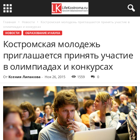
Главная
Новости
Костромская молодежь приглашается принять участие в
олимпиадах и конкурсах
НОВОСТИ
ОБРАЗОВАНИЕ И НАУКА
Костромская молодежь
приглашается принять участие
в олимпиадах и конкурсах
От
Ксения Липакова
-
Ноя 26, 2015
1559
0