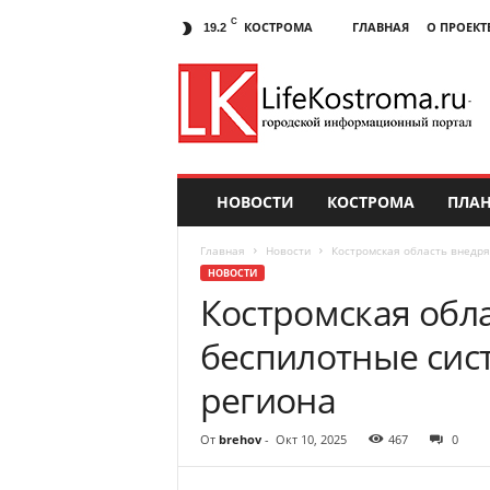
C
КОСТРОМА
ГЛАВНАЯ
О ПРОЕКТ
19.2
НОВОСТИ
КОСТРОМА
ПЛАН
Главная
Новости
Костромская область внедря
НОВОСТИ
Костромская обл
беспилотные сис
региона
От
brehov
-
Окт 10, 2025
467
0