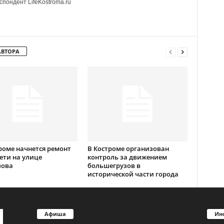
пондент LifeKostroma.ru
АВТОРА
роме начнется ремонт
В Костроме организован
ети на улице
контроль за движением
лова
большегрузов в
исторической части города
Афиша
Ин