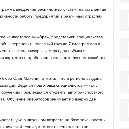
ограмма внедрения беспилотных систем, направленная
ктивности работы предприятий в различных отраслях
сле конвертопланы «Эра», представили специалистам
собны переносить полезный груз до 7 килограммов и
именяться тепловизоры, камеры для съёмки и
я карт, что востребовано в сельском, лесном хозяйстве,
о бюро Олег Махонин отметил, что в регионе созданы
авиации. Ведется подготовка специалистов — как с
К обучению привлекаются студенты автотранспортного
ета. Обучение операторов занимает примерно две
овать уже в школьном возрасте на базе точек роста и
ехнический техникум готовит специалистов по