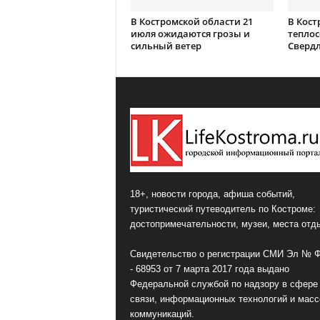
В Костромской области 21
В Кост
июля ожидаются грозы и
теплос
сильный ветер
Сверд
18+, новости города, афиша событий,
туристический путеводитель по Костроме:
достопримечательности, музеи, места отд
Свидетельство о регистрации СМИ Эл № 
- 68953 от 7 марта 2017 года выдано
Федеральной службой по надзору в сфере
связи, информационных технологий и мас
коммуникаций.