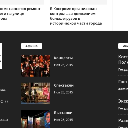
роме начнется ремонт
В Костроме организован
ети на улице
контроль за движением
лова
большегрузов в
исторической части города
Афиша
Ин
Кос
Концерты
Пол
Ноя 28, 2015
Госуд
Гос
Спектакли
admi
ыха.
Ноя 28, 2015
Экс
ФС 77
Госуд
Выставки
Ноя 28, 2015
Раз
совых
Госуд