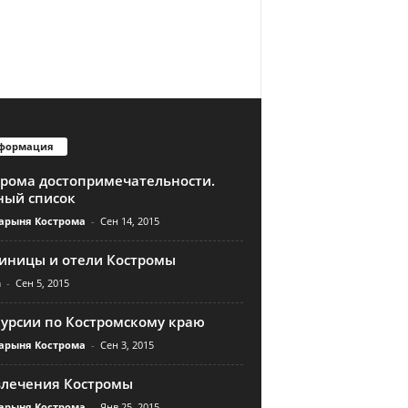
формация
трома достопримечательности.
ный список
арыня Кострома
-
Сен 14, 2015
тиницы и отели Костромы
n
-
Сен 5, 2015
курсии по Костромскому краю
арыня Кострома
-
Сен 3, 2015
влечения Костромы
арыня Кострома
-
Янв 25, 2015