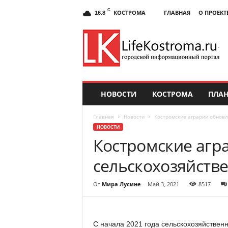
C
КОСТРОМА
ГЛАВНАЯ
О ПРОЕКТ
16.8
НОВОСТИ
КОСТРОМА
ПЛАН
Главная
Новости
Костромские аграрии обновл
НОВОСТИ
Костромские агр
сельскохозяйств
От
Мира Лусине
-
Май 3, 2021
8517
С начала 2021 года сельскохозяйствен