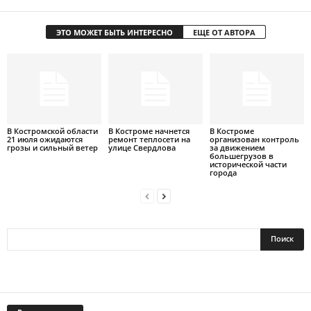
ЭТО МОЖЕТ БЫТЬ ИНТЕРЕСНО
ЕЩЕ ОТ АВТОРА
В Костромской области
В Костроме начнется
В Костроме
21 июля ожидаются
ремонт теплосети на
организован контроль
грозы и сильный ветер
улице Свердлова
за движением
большегрузов в
исторической части
города