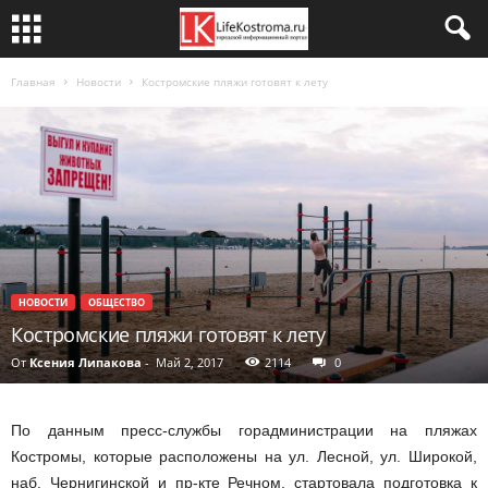
Главная
Новости
Костромские пляжи готовят к лету
НОВОСТИ
ОБЩЕСТВО
Костромские пляжи готовят к лету
От
Ксения Липакова
-
Май 2, 2017
2114
0
По данным пресс-службы горадминистрации на пляжах
Костромы, которые расположены на ул. Лесной, ул. Широкой,
наб. Чернигинской и пр-кте Речном, стартовала подготовка к