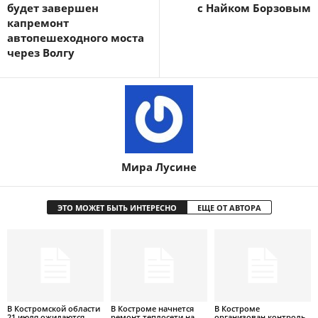
будет завершен
с Найком Борзовым
капремонт
автопешеходного моста
через Волгу
Мира Лусине
ЭТО МОЖЕТ БЫТЬ ИНТЕРЕСНО
ЕЩЕ ОТ АВТОРА
В Костромской области
В Костроме начнется
В Костроме
21 июля ожидаются
ремонт теплосети на
организован контроль