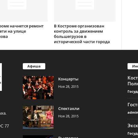
роме начнется ремонт
В Костроме организован
ети на улице
контроль за движением
лова
большегрузов в
исторической части города
Афиша
Ин
Кос
Концерты
Пол
Ноя 28, 2015
Госуд
Гос
Спектакли
admi
ыха.
Ноя 28, 2015
Экс
ФС 77
Госуд
Выставки