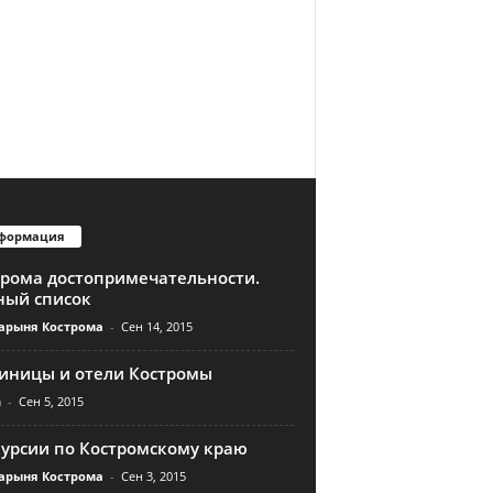
формация
трома достопримечательности.
ный список
арыня Кострома
-
Сен 14, 2015
тиницы и отели Костромы
n
-
Сен 5, 2015
курсии по Костромскому краю
арыня Кострома
-
Сен 3, 2015