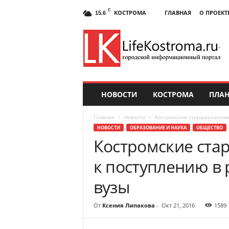
C
КОСТРОМА
ГЛАВНАЯ
О ПРОЕКТ
15.6
НОВОСТИ
КОСТРОМА
ПЛАН
Главная
Новости
Костромские старшеклассник
НОВОСТИ
ОБРАЗОВАНИЕ И НАУКА
ОБЩЕСТВО
Костромские ста
к поступлению в
вузы
От
Ксения Липакова
-
Окт 21, 2016
1589