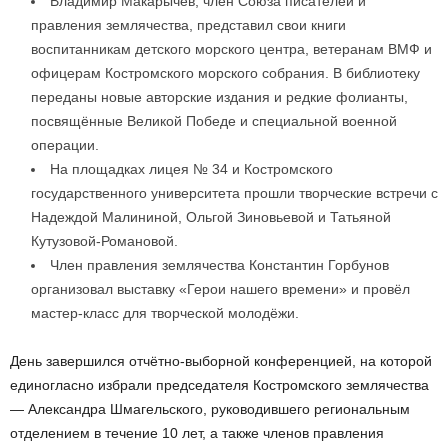
Владимир Макарычев, член Союза писателей и
правления землячества, представил свои книги
воспитанникам детского морского центра, ветеранам ВМФ и
офицерам Костромского морского собрания. В библиотеку
переданы новые авторские издания и редкие фолианты,
посвящённые Великой Победе и специальной военной
операции.
На площадках лицея № 34 и Костромского
государственного университета прошли творческие встречи с
Надеждой Малининой, Ольгой Зиновьевой и Татьяной
Кутузовой-Романовой.
Член правления землячества Константин Горбунов
организовал выставку «Герои нашего времени» и провёл
мастер-класс для творческой молодёжи.
День завершился отчётно-выборной конференцией, на которой
единогласно избрали председателя Костромского землячества
— Александра Шмагельского, руководившего региональным
отделением в течение 10 лет, а также членов правления