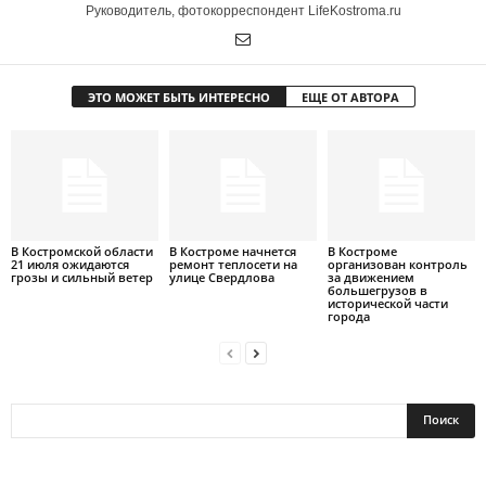
Руководитель, фотокорреспондент LifeKostroma.ru
ЭТО МОЖЕТ БЫТЬ ИНТЕРЕСНО
ЕЩЕ ОТ АВТОРА
В Костромской области
В Костроме начнется
В Костроме
21 июля ожидаются
ремонт теплосети на
организован контроль
грозы и сильный ветер
улице Свердлова
за движением
большегрузов в
исторической части
города