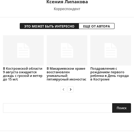
Ксения Липакова
Корреспондент
ЭТО МОЖЕТ БЫТЬ ИНТЕРЕСНО
ЕЩЕ ОТ АВТОРА
В Костромской области
В Макариевском храме
Поздравления с
9 августа ожидается
восстановлен
рождением первого
дождь с грозой и ветер
уникальный
ребенка в День города
до 15 м/с
пятиярусный иконостас
в Костроме