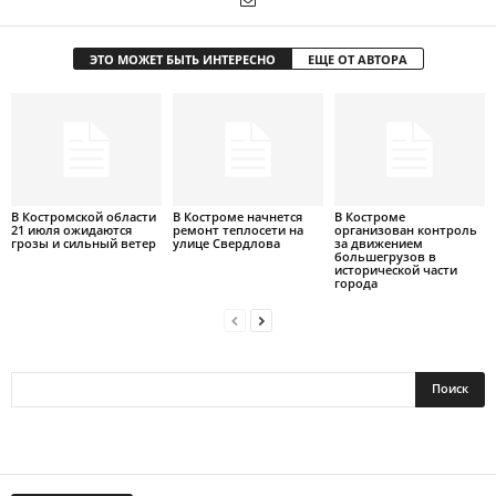
ЭТО МОЖЕТ БЫТЬ ИНТЕРЕСНО
ЕЩЕ ОТ АВТОРА
В Костромской области
В Костроме начнется
В Костроме
21 июля ожидаются
ремонт теплосети на
организован контроль
грозы и сильный ветер
улице Свердлова
за движением
большегрузов в
исторической части
города