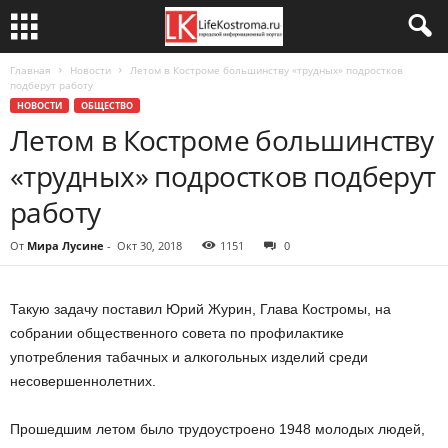
Главная
Новости
Летом в Костроме большинству «трудных» подростков
подберут работу
НОВОСТИ
ОБЩЕСТВО
Летом в Костроме большинству
«трудных» подростков подберут
работу
От
Мира Лусине
-
Окт 30, 2018
1151
0
Такую задачу поставил Юрий Журин, Глава Костромы, на
собрании общественного совета по профилактике
употребления табачных и алкогольных изделий среди
несовершеннолетних.
Прошедшим летом было трудоустроено 1948 молодых людей,