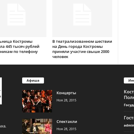
ьница Костромы
В театрализованном шествии
ла 445 тысяч рублей
на День города Костромы
никам по телефону
приняли участие свыше 2000
человек
Афиша
Ин
Кос
Концерты
Пол
Ноя 28, 2015
Госуд
Гос
Спектакли
admi
ыха.
Ноя 28, 2015