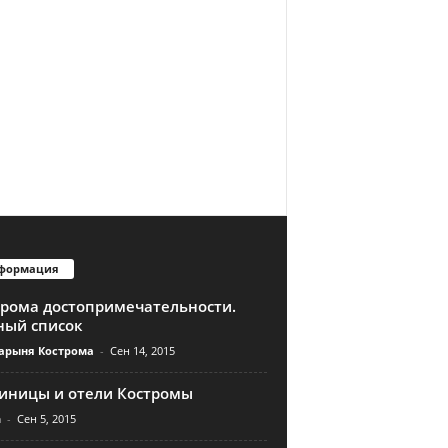
формация
трома достопримечательности.
ный список
арыня Кострома
-
Сен 14, 2015
тиницы и отели Костромы
n
-
Сен 5, 2015