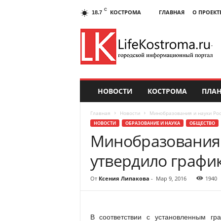
C
КОСТРОМА
ГЛАВНАЯ
О ПРОЕКТ
18.7
НОВОСТИ
КОСТРОМА
ПЛАН
Главная
Новости
Минобразования и науки Рос
НОВОСТИ
ОБРАЗОВАНИЕ И НАУКА
ОБЩЕСТВО
Минобразования 
утвердило график
От
Ксения Липакова
-
Мар 9, 2016
1940
В соответствии с установленным г