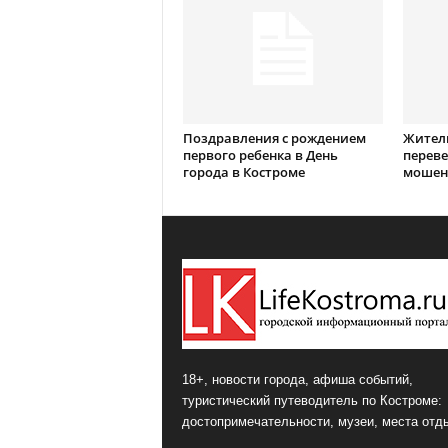
Поздравления с рождением
Жител
первого ребенка в День
переве
города в Костроме
мошен
18+, новости города, афиша событий,
туристический путеводитель по Костроме:
достопримечательности, музеи, места отд