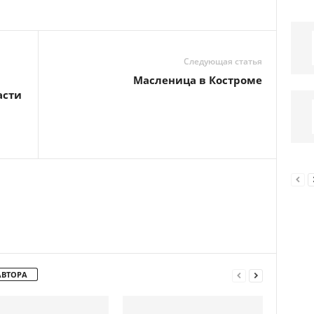
Следующая статья
Масленица в Костроме
асти
АВТОРА