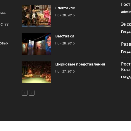
Гос
Спектакли
admi
ыха.
Ноя 28, 2015
Экс
ФС 77
Госуд
Выставки
Ноя 28, 2015
Раз
совых
Госуд
Рест
Цирковые представления
Кос
Ноя 27, 2015
Госуд