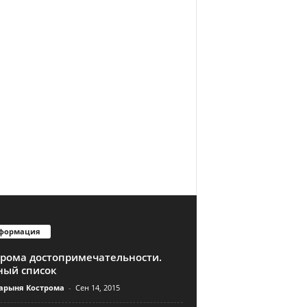
формация
трома достопримечательности.
ный список
арыня Кострома
-
Сен 14, 2015