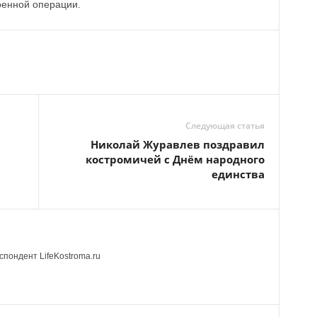
оенной операции.
Следующая статья
Николай Журавлев поздравил
костромичей с Днём народного
единства
пондент LifeKostroma.ru