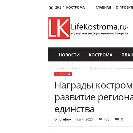
C
КОСТРОМА
ГЛАВНАЯ
О ПРОЕКТ
20.8
НОВОСТИ
КОСТРОМА
ПЛАН
Главная
Новости
Награды костромичам за вкл
НОВОСТИ
Награды костром
развитие регион
единства
От
brehov
-
Ноя 4, 2025
458
0