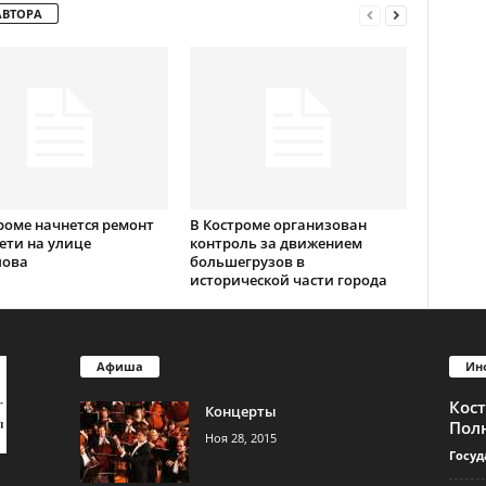
АВТОРА
роме начнется ремонт
В Костроме организован
ети на улице
контроль за движением
лова
большегрузов в
исторической части города
Афиша
Ин
Кос
Концерты
Пол
Ноя 28, 2015
Госуд