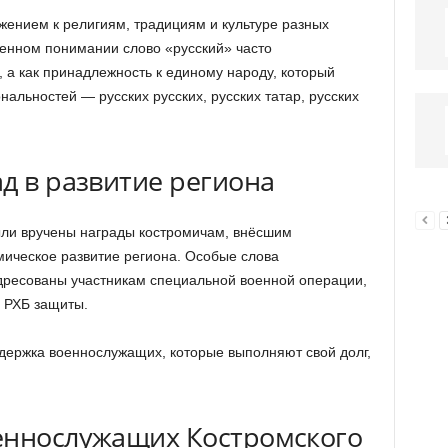
жением к религиям, традициям и культуре разных
енном понимании слово «русский» часто
 а как принадлежность к единому народу, который
альностей — русских русских, русских татар, русских
д в развитие региона
ыли вручены награды костромичам, внёсшим
мическое развитие региона. Особые слова
дресованы участникам специальной военной операции,
 РХБ защиты.
держка военнослужащих, которые выполняют свой долг,
еннослужащих Костромского