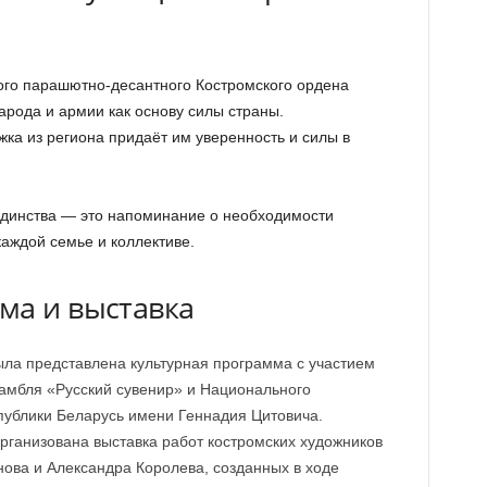
ого парашютно-десантного Костромского ордена
арода и армии как основу силы страны.
ка из региона придаёт им уверенность и силы в
единства — это напоминание о необходимости
каждой семье и коллективе.
ма и выставка
ыла представлена культурная программа с участием
амбля «Русский сувенир» и Национального
публики Беларусь имени Геннадия Цитовича.
рганизована выставка работ костромских художников
нова и Александра Королева, созданных в ходе