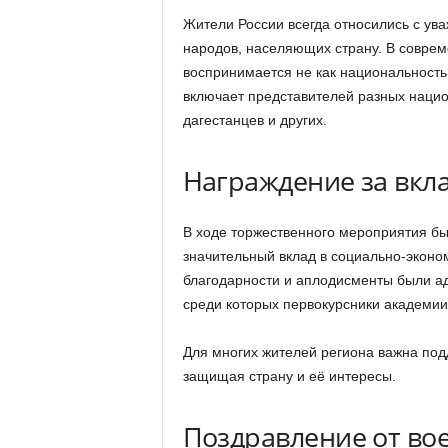
Жители России всегда относились с ува
народов, населяющих страну. В соврем
воспринимается не как национальность,
включает представителей разных национ
дагестанцев и других.
Награждение за вкла
В ходе торжественного мероприятия б
значительный вклад в социально-эконо
благодарности и аплодисменты были а
среди которых первокурсники академии
Для многих жителей региона важна под
защищая страну и её интересы.
Поздравление от во