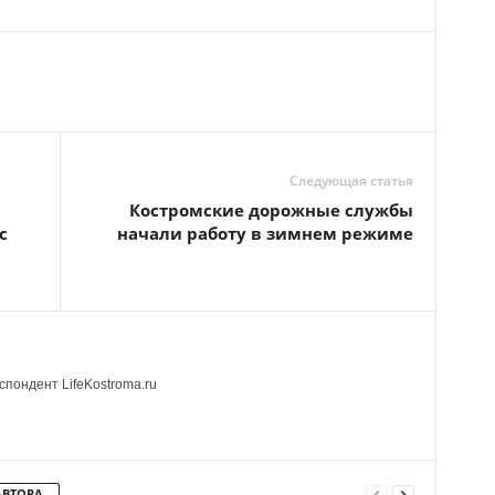
Следующая статья
Костромские дорожные службы
с
начали работу в зимнем режиме
пондент LifeKostroma.ru
АВТОРА