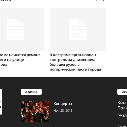
роме начнется ремонт
В Костроме организован
ети на улице
контроль за движением
лова
большегрузов в
исторической части города
Афиша
Ин
Кос
Концерты
Пол
Ноя 28, 2015
Госуд
Гос