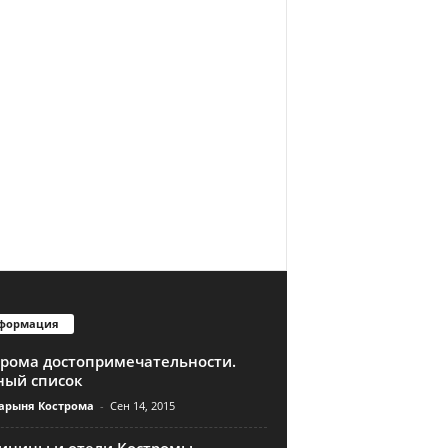
формация
трома достопримечательности.
ный список
арыня Кострома
-
Сен 14, 2015
тиницы и отели Костромы