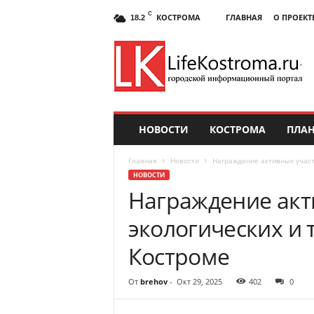
C
КОСТРОМА
ГЛАВНАЯ
О ПРОЕКТ
18.2
НОВОСТИ
КОСТРОМА
ПЛАН
Главная
Новости
Награждение активных участ
НОВОСТИ
Награждение акт
экологических и 
Костроме
От
brehov
-
Окт 29, 2025
402
0