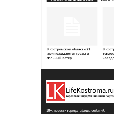
В Костромской области 21
В Кост
июля ожидаются грозы и
теплос
сильный ветер
Сверд
18+, новости города, афиша событий,