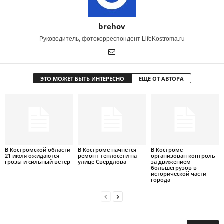
brehov
Руководитель, фотокорреспондент LifeKostroma.ru
ЭТО МОЖЕТ БЫТЬ ИНТЕРЕСНО
ЕЩЕ ОТ АВТОРА
В Костромской области
В Костроме начнется
В Костроме
21 июля ожидаются
ремонт теплосети на
организован контроль
грозы и сильный ветер
улице Свердлова
за движением
большегрузов в
исторической части
города