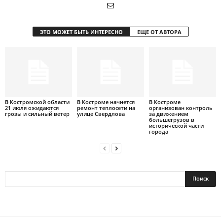
ЭТО МОЖЕТ БЫТЬ ИНТЕРЕСНО
ЕЩЕ ОТ АВТОРА
В Костромской области
В Костроме начнется
В Костроме
21 июля ожидаются
ремонт теплосети на
организован контроль
грозы и сильный ветер
улице Свердлова
за движением
большегрузов в
исторической части
города