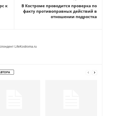
рс к
В Костроме проводится проверка по
факту противоправных действий в
отношении подростка
пондент LifeKostroma.ru
АВТОРА