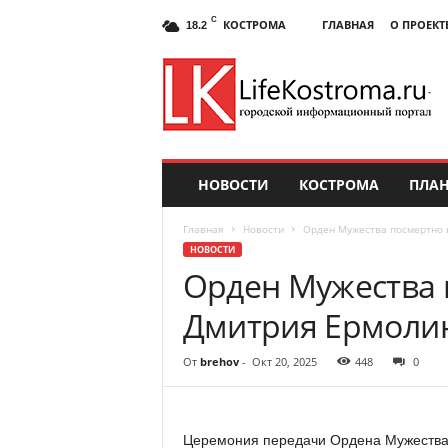
C
КОСТРОМА
ГЛАВНАЯ
О ПРОЕКТ
18.2
НОВОСТИ
КОСТРОМА
ПЛАН
Главная
Новости
Орден Мужества посмертно 
НОВОСТИ
Орден Мужества 
Дмитрия Ермоли
От
brehov
-
Окт 20, 2025
448
0
Церемония передачи Ордена Мужества