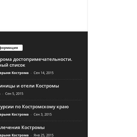
формация
трома достопримечательности.
ный список
арыня Кострома
-
Сен 14, 2015
тиницы и отели Костромы
n
-
Сен 5, 2015
курсии по Костромскому краю
арыня Кострома
-
Сен 3, 2015
влечения Костромы
арыня Кострома
-
Янв 25, 2015