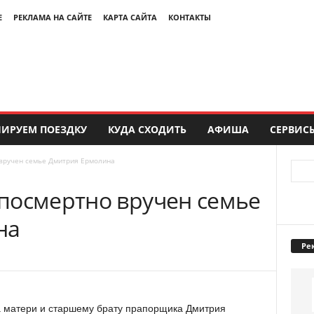
Е
РЕКЛАМА НА САЙТЕ
КАРТА САЙТА
КОНТАКТЫ
ИРУЕМ ПОЕЗДКУ
КУДА СХОДИТЬ
АФИША
СЕРВИС
вручен семье Дмитрия Ермолина
посмертно вручен семье
на
Ре
 матери и старшему брату прапорщика Дмитрия