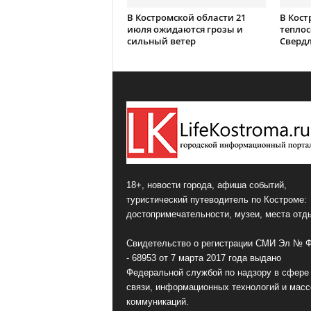
В Костромской области 21
В Кост
июля ожидаются грозы и
теплос
сильный ветер
Сверд
18+, новости города, афиша событий,
туристический путеводитель по Костроме:
достопримечательности, музеи, места отд
Свидетельство о регистрации СМИ Эл № 
- 68953 от 7 марта 2017 года выдано
Федеральной службой по надзору в сфере
связи, информационных технологий и мас
коммуникаций.