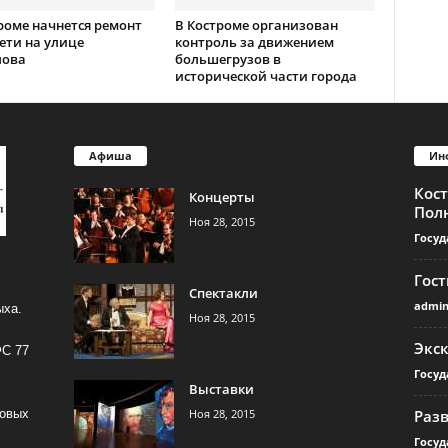
роме начнется ремонт
В Костроме организован
ети на улице
контроль за движением
лова
большегрузов в
исторической части города
Афиша
Ин
Кос
Концерты
Пол
Ноя 28, 2015
Госуд
Гос
Спектакли
admi
ыха.
Ноя 28, 2015
Экс
ФС 77
Госуд
Выставки
Ноя 28, 2015
Раз
совых
Госуд