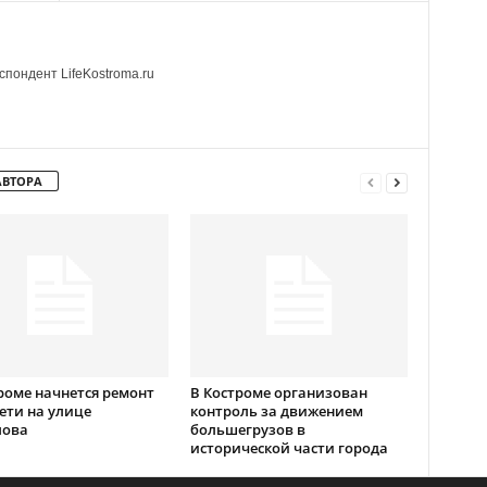
пондент LifeKostroma.ru
АВТОРА
роме начнется ремонт
В Костроме организован
ети на улице
контроль за движением
лова
большегрузов в
исторической части города