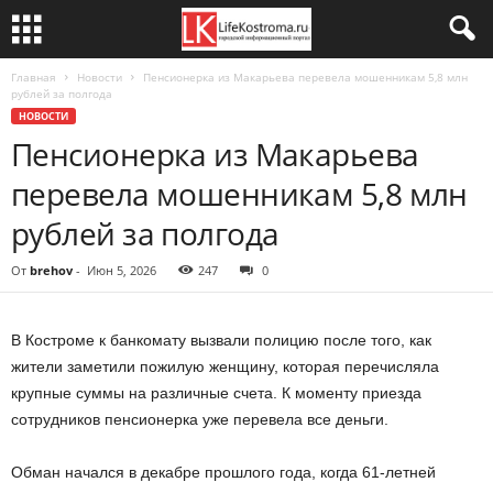
Главная
Новости
Пенсионерка из Макарьева перевела мошенникам 5,8 млн
рублей за полгода
НОВОСТИ
Пенсионерка из Макарьева
перевела мошенникам 5,8 млн
рублей за полгода
От
brehov
-
Июн 5, 2026
247
0
В Костроме к банкомату вызвали полицию после того, как
жители заметили пожилую женщину, которая перечисляла
крупные суммы на различные счета. К моменту приезда
сотрудников пенсионерка уже перевела все деньги.
Обман начался в декабре прошлого года, когда 61-летней