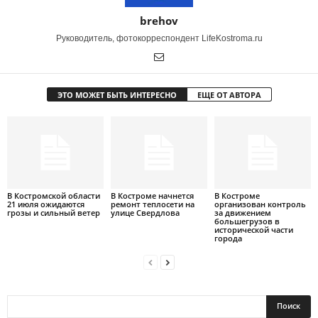
brehov
Руководитель, фотокорреспондент LifeKostroma.ru
ЭТО МОЖЕТ БЫТЬ ИНТЕРЕСНО
ЕЩЕ ОТ АВТОРА
В Костромской области
В Костроме начнется
В Костроме
21 июля ожидаются
ремонт теплосети на
организован контроль
грозы и сильный ветер
улице Свердлова
за движением
большегрузов в
исторической части
города