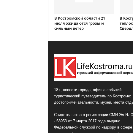
В Костромской области 21
В Кост
июля ожидаются грозы и
теплос
сильный ветер
Сверд
18+, новости города, афиша событий,
туристический путеводитель по Костроме:
достопримечательности, музеи, места отд
Свидетельство о регистрации СМИ Эл № 
- 68953 от 7 марта 2017 года выдано
Федеральной службой по надзору в сфере