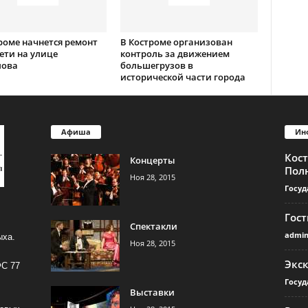
роме начнется ремонт
В Костроме организован
ети на улице
контроль за движением
лова
большегрузов в
исторической части города
Афиша
Ин
Кос
Концерты
Пол
Ноя 28, 2015
Госуд
Гос
Спектакли
admi
ыха.
Ноя 28, 2015
Экс
ФС 77
Госуд
Выставки