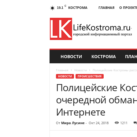
C
КОСТРОМА
ГЛАВНАЯ
О ПРОЕКТ
19.1
НОВОСТИ
КОСТРОМА
ПЛАН
Главная
Новости
Полицейские Костромы расс
НОВОСТИ
ПРОИСШЕСТВИЯ
Полицейские Кос
очередной обман
Интернете
От
Мира Лусине
-
Окт 24, 2018
1211