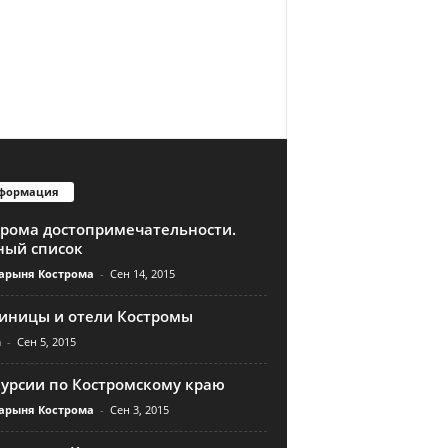
формация
трома достопримечательности.
ный список
арыня Кострома
-
Сен 14, 2015
тиницы и отели Костромы
n
-
Сен 5, 2015
курсии по Костромскому краю
арыня Кострома
-
Сен 3, 2015