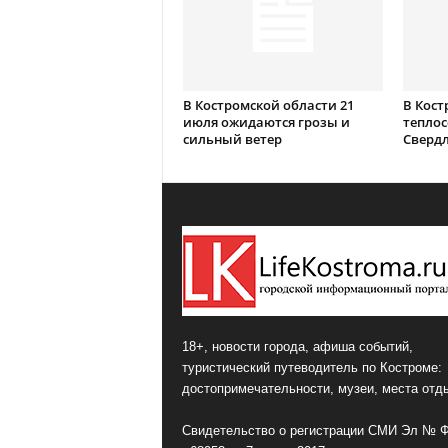
В Костромской области 21
В Кост
июля ожидаются грозы и
теплос
сильный ветер
Сверд
18+, новости города, афиша событий,
туристический путеводитель по Костроме:
достопримечательности, музеи, места отд
Свидетельство о регистрации СМИ Эл № 