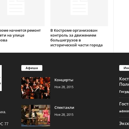
роме начнется ремонт
В Костроме организован
ети на улице
контроль за движением
лова
большегрузов в
исторической части города
Афиша
Ин
Кос
Концерты
Пол
Ноя 28, 2015
Госуд
Гос
Спектакли
admi
ыха.
Ноя 28, 2015
Экс
ФС 77