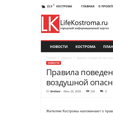
C
КОСТРОМА
ГЛАВНАЯ
О ПРОЕКТ
22.9
НОВОСТИ
КОСТРОМА
ПЛАН
Главная
Новости
Правила поведения при сигн
НОВОСТИ
Правила поведен
воздушной опасн
От
brehov
-
Июн 26, 2026
242
0
Жителям Костромы напоминают о прави