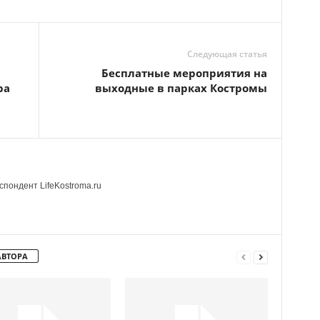
Следующая статья
Бесплатные мероприятия на
ра
выходные в парках Костромы
пондент LifeKostroma.ru
АВТОРА