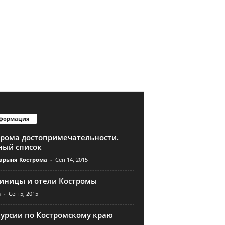
формация
трома достопримечательности.
ный список
арыня Кострома
-
Сен 14, 2015
тиницы и отели Костромы
n
-
Сен 5, 2015
курсии по Костромскому краю