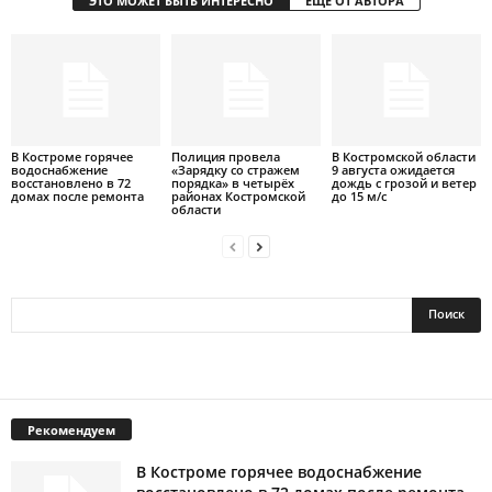
ЭТО МОЖЕТ БЫТЬ ИНТЕРЕСНО
ЕЩЕ ОТ АВТОРА
В Костроме горячее
Полиция провела
В Костромской области
водоснабжение
«Зарядку со стражем
9 августа ожидается
восстановлено в 72
порядка» в четырёх
дождь с грозой и ветер
домах после ремонта
районах Костромской
до 15 м/с
области
Рекомендуем
В Костроме горячее водоснабжение