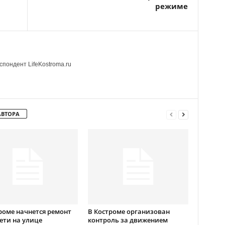
режиме
пондент LifeKostroma.ru
АВТОРА
роме начнется ремонт
В Костроме организован
ети на улице
контроль за движением