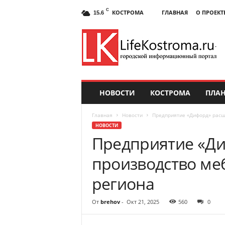
C
КОСТРОМА
ГЛАВНАЯ
О ПРОЕКТ
15.6
НОВОСТИ
КОСТРОМА
ПЛАН
Главная
Новости
Предприятие «Дифорд» расш
НОВОСТИ
Предприятие «Д
производство ме
региона
От
brehov
-
Окт 21, 2025
560
0