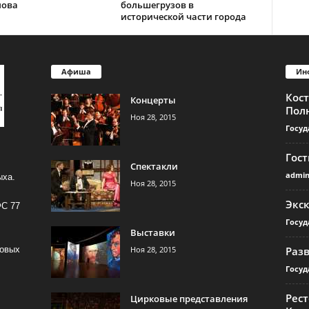
лова
большегрузов в
исторической части города
Афиша
Ин
Кос
Концерты
Пол
Ноя 28, 2015
Госуд
Гос
Спектакли
admi
ыха.
Ноя 28, 2015
Экс
ФС 77
Госуд
Выставки
Ноя 28, 2015
Раз
совых
Госуд
Рест
Цирковые представления