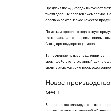
Предприятие «Дифорд» выпускает межко
тысяч дверных полотен ежемесячно. С
обеспечивают высокое качество продукци
По итогам прошлого года выпуск продук
также развивается с превышением запл
благодаря поддержке региона.
За последние четыре года территории 
время действует стеклянный цех площад
вводу в эксплуатацию производственно
Новое производство
мест
В новых цехах планируется открыть про
древесных плит с компанией «Свисс-кр