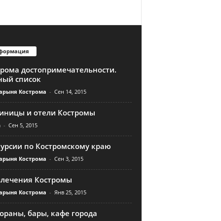
формация
трома достопримечательности.
ный список
арыня Кострома
-
Сен 14, 2015
тиницы и отели Костромы
n
-
Сен 5, 2015
курсии по Костромскому краю
арыня Кострома
-
Сен 3, 2015
влечения Костромы
арыня Кострома
-
Янв 25, 2015
ораны, бары, кафе города