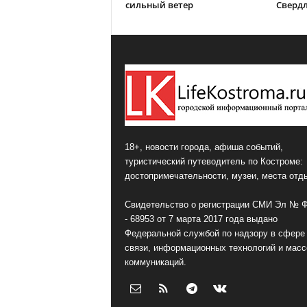
сильный ветер
Сверд
18+, новости города, афиша событий,
туристический путеводитель по Костроме:
достопримечательности, музеи, места отд
Свидетельство о регистрации СМИ Эл № 
- 68953 от 7 марта 2017 года выдано
Федеральной службой по надзору в сфере
связи, информационных технологий и мас
коммуникаций.