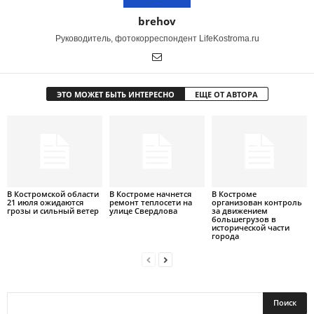
brehov
Руководитель, фотокорреспондент LifeKostroma.ru
ЭТО МОЖЕТ БЫТЬ ИНТЕРЕСНО
ЕЩЕ ОТ АВТОРА
В Костромской области
В Костроме начнется
В Костроме
21 июля ожидаются
ремонт теплосети на
организован контроль
грозы и сильный ветер
улице Свердлова
за движением
большегрузов в
исторической части
города