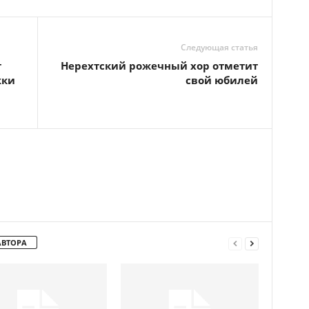
Следующая статья
т
Нерехтский рожечный хор отметит
жки
свой юбилей
АВТОРА