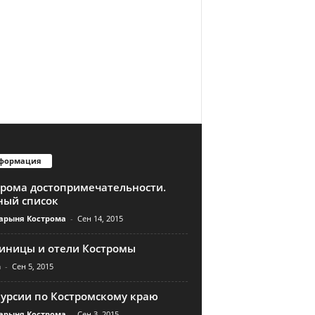
формация
трома достопримечательности.
ный список
арыня Кострома
-
Сен 14, 2015
тиницы и отели Костромы
n
-
Сен 5, 2015
курсии по Костромскому краю
арыня Кострома
-
Сен 3, 2015