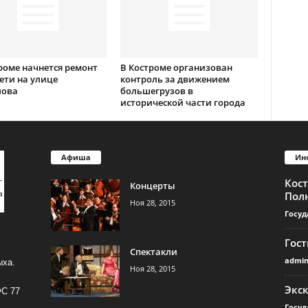
роме начнется ремонт
В Костроме организован
ети на улице
контроль за движением
лова
большегрузов в
исторической части города
Афиша
Ин
Кос
Концерты
Пол
Ноя 28, 2015
Госуд
Гос
Спектакли
admi
ыха.
Ноя 28, 2015
Экс
ФС 77
Госуд