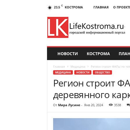
C
КОСТРОМА
ГЛАВНАЯ
О ПРОЕКТ
23.5
НОВОСТИ
КОСТРОМА
ПЛАН
Главная
Медицина
Регион строит ФАПы по те
МЕДИЦИНА
НОВОСТИ
ОБЩЕСТВО
Регион строит Ф
деревянного кар
От
Мира Лусине
-
Янв 20, 2024
3538