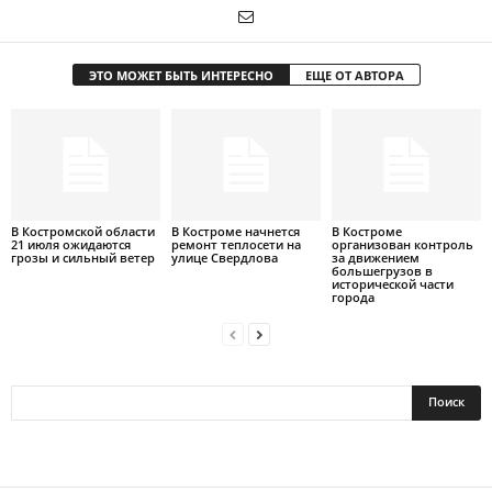
ЭТО МОЖЕТ БЫТЬ ИНТЕРЕСНО
ЕЩЕ ОТ АВТОРА
В Костромской области
В Костроме начнется
В Костроме
21 июля ожидаются
ремонт теплосети на
организован контроль
грозы и сильный ветер
улице Свердлова
за движением
большегрузов в
исторической части
города