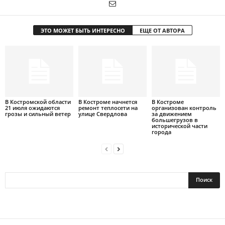
ЭТО МОЖЕТ БЫТЬ ИНТЕРЕСНО
ЕЩЕ ОТ АВТОРА
В Костромской области
В Костроме начнется
В Костроме
21 июля ожидаются
ремонт теплосети на
организован контроль
грозы и сильный ветер
улице Свердлова
за движением
большегрузов в
исторической части
города