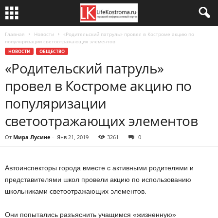
Главная
Новости
«Родительский патруль» провел в Костроме акцию по
популяризации светоотражающих элементов
НОВОСТИ
ОБЩЕСТВО
«Родительский патруль»
провел в Костроме акцию по
популяризации
светоотражающих элементов
От
Мира Лусине
-
Янв 21, 2019
3261
0
Автоинспекторы города вместе с активными родителями и
представителями школ провели акцию по использованию
школьниками светоотражающих элементов.
Они попытались разъяснить учащимся «жизненную»