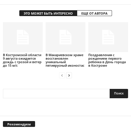
ЭТО МОЖЕТ БЫТЬ ИНТЕРЕСНО
ЕЩЕ ОТ АВТОРА
В Костромской области
В Макариевском храме
Поздравления с
9 августа ожидается
восстановлен
рождением первого
дождь с грозой и ветер
уникальный
ребенка в День города
до 15 м/с
пятиярусный иконостас
в Костроме
Рекомендуем