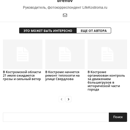
brehov
Руководитель, фотокорреспондент LifeKostroma.ru
ЭТО МОЖЕТ БЫТЬ ИНТЕРЕСНО
ЕЩЕ ОТ АВТОРА
В Костромской области
В Костроме начнется
В Костроме
21 июля ожидаются
ремонт теплосети на
организован контроль
грозы и сильный ветер
улице Свердлова
за движением
большегрузов в
исторической части
города