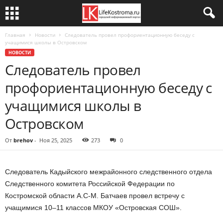
Главная
Новости
Следователь провел профориентационную беседу с
учащимися школы в Островском
НОВОСТИ
Следователь провел
профориентационную беседу с
учащимися школы в
Островском
От
brehov
-
Ноя 25, 2025
273
0
Следователь Кадыйского межрайонного следственного отдела
Следственного комитета Российской Федерации по
Костромской области А.С-М. Батчаев провел встречу с
учащимися 10–11 классов МКОУ «Островская СОШ».