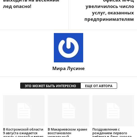
лед опасно!
увеличилось число
услуг, оказанных
предпринимателям
Мира Лусине
ЭТО МОЖЕТ БЫТЬ ИНТЕРЕСНО
ЕЩЕ ОТ АВТОРА
В Костромской области
В Макариевском храме
Поздравления с
9 августа ожидается
восстановлен
рождением первого
дождь с грозой и ветер
уникальный
ребенка в День города