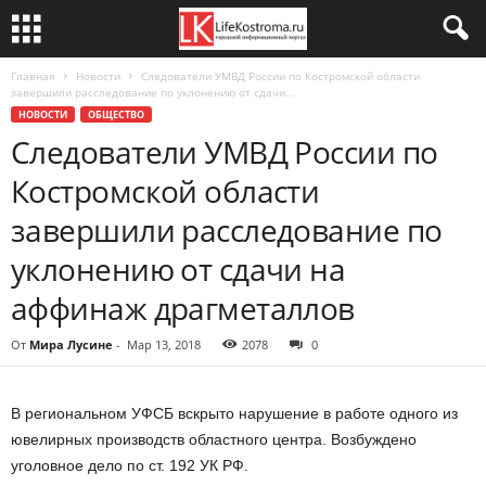
Главная
Новости
Следователи УМВД России по Костромской области
завершили расследование по уклонению от сдачи...
НОВОСТИ
ОБЩЕСТВО
Следователи УМВД России по
Костромской области
завершили расследование по
уклонению от сдачи на
аффинаж драгметаллов
От
Мира Лусине
-
Мар 13, 2018
2078
0
В региональном УФСБ вскрыто нарушение в работе одного из
ювелирных производств областного центра. Возбуждено
уголовное дело по ст. 192 УК РФ.