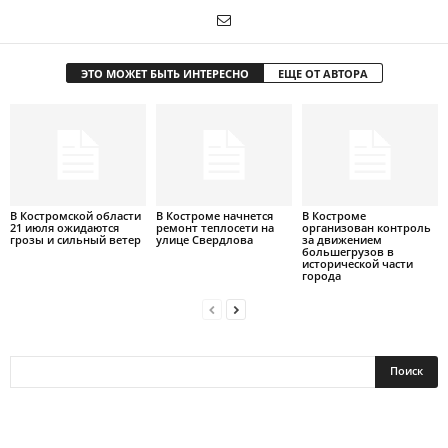
ЭТО МОЖЕТ БЫТЬ ИНТЕРЕСНО
ЕЩЕ ОТ АВТОРА
В Костромской области
В Костроме начнется
В Костроме
21 июля ожидаются
ремонт теплосети на
организован контроль
грозы и сильный ветер
улице Свердлова
за движением
большегрузов в
исторической части
города