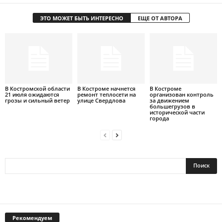
ЭТО МОЖЕТ БЫТЬ ИНТЕРЕСНО
ЕЩЕ ОТ АВТОРА
В Костромской области
В Костроме начнется
В Костроме
21 июля ожидаются
ремонт теплосети на
организован контроль
грозы и сильный ветер
улице Свердлова
за движением
большегрузов в
исторической части
города
Рекомендуем