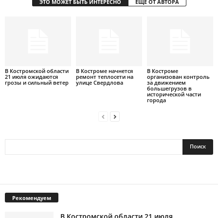
ЭТО МОЖЕТ БЫТЬ ИНТЕРЕСНО
ЕЩЕ ОТ АВТОРА
В Костромской области
В Костроме начнется
В Костроме
21 июля ожидаются
ремонт теплосети на
организован контроль
грозы и сильный ветер
улице Свердлова
за движением
большегрузов в
исторической части
города
Рекомендуем
В Костромской области 21 июля