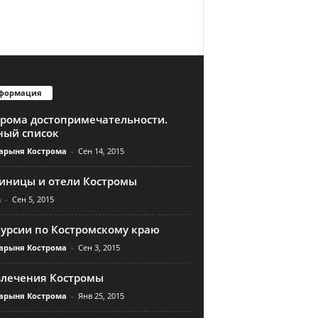
формация
трома достопримечательности.
ный список
арыня Кострома
-
Сен 14, 2015
тиницы и отели Костромы
n
-
Сен 5, 2015
курсии по Костромскому краю
арыня Кострома
-
Сен 3, 2015
влечения Костромы
арыня Кострома
-
Янв 25, 2015