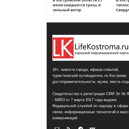
В Костромской области 21
В Кост
июля ожидаются грозы и
теплос
сильный ветер
Сверд
18+, новости города, афиша событий,
туристический путеводитель по Костроме:
достопримечательности, музеи, места отд
Свидетельство о регистрации СМИ Эл № 
- 68953 от 7 марта 2017 года выдано
Федеральной службой по надзору в сфере
связи, информационных технологий и мас
коммуникаций.