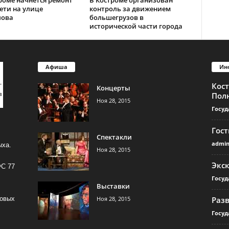
роме начнется ремонт
В Костроме организован
ети на улице
контроль за движением
лова
большегрузов в
исторической части города
Афиша
Ин
Кос
Концерты
Пол
Ноя 28, 2015
Госуд
Гос
Спектакли
admi
ыха.
Ноя 28, 2015
Экс
ФС 77
Госуд
Выставки
Ноя 28, 2015
Раз
совых
Госуд