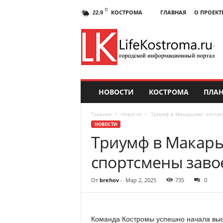
C
КОСТРОМА
ГЛАВНАЯ
О ПРОЕКТ
22.9
НОВОСТИ
КОСТРОМА
ПЛАН
Главная
Новости
Триумф в Макарьеве: костро
НОВОСТИ
Триумф в Макарь
спортсмены заво
От
brehov
-
Мар 2, 2025
735
0
Команда Костромы успешно начала выст