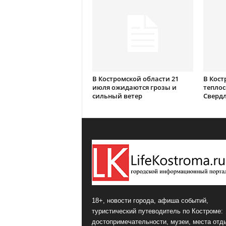
В Костромской области 21
В Кост
июля ожидаются грозы и
теплос
сильный ветер
Сверд
18+, новости города, афиша событий,
туристический путеводитель по Костроме:
достопримечательности, музеи, места отд