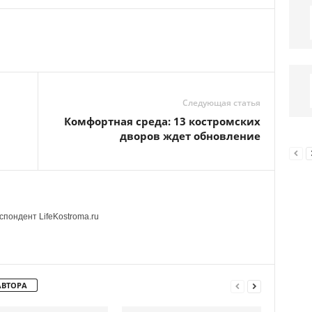
Следующая статья
Комфортная среда: 13 костромских
дворов ждет обновление
пондент LifeKostroma.ru
АВТОРА