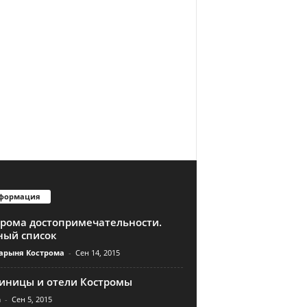
формация
трома достопримечательности.
ный список
арыня Кострома
-
Сен 14, 2015
тиницы и отели Костромы
n
-
Сен 5, 2015