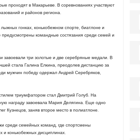
рые проходят в Макарьеве. В соревнованиях участвуют
азований и районов региона.
 лыжных гонках, конькобежном спорте, биатлоне и
е предусмотрены командные состязания среди семей и
и завоевали три золотые и две серебряные медали. В
чшей стала Галина Елкина, преодолев дистанцию за
реди мужчин победу одержал Андрей Серебряков,
 стилем триумфатором стал Дмитрий Голуб. На
ную награду завоевала Мария Делягина. Еще одно
ег Кузнецов, заняв второе место в полиатлоне.
нки среди семейных команд, где спортсмены
х и конькобежных дисциплинах.