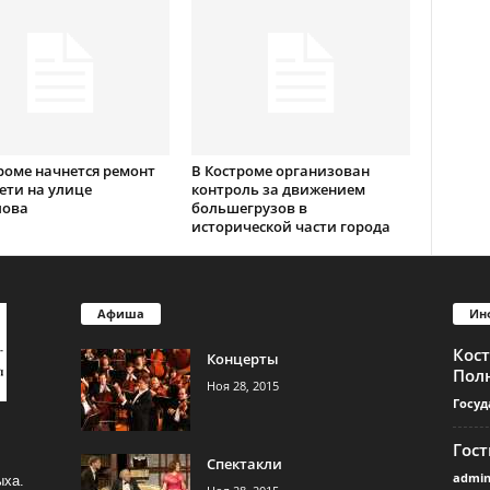
роме начнется ремонт
В Костроме организован
ети на улице
контроль за движением
лова
большегрузов в
исторической части города
Афиша
Ин
Кос
Концерты
Пол
Ноя 28, 2015
Госуд
Гос
Спектакли
admi
ыха.